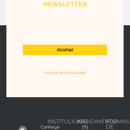
NEWSLETTER
Assine nossa Newsletter e receba novidades que a Winemania
tem para você.
Assinar
Ao assinar a Newsletter, você concorda com os Termos da nossa
Política de Privacidade
INSTITUCIONAL
ATENDIMENTO
FORMAS
DE
Conheça-
(11)