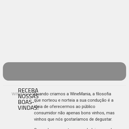
RECEBA
WINEMANIA
Quando criamos a WineMania, a filosofia
NOSSAS
BOAS-
que norteou e norteia a sua condução é a
VINDAS!
ideia de oferecermos ao público
consumidor não apenas bons vinhos, mas
vinhos que nós gostaríamos de degustar.