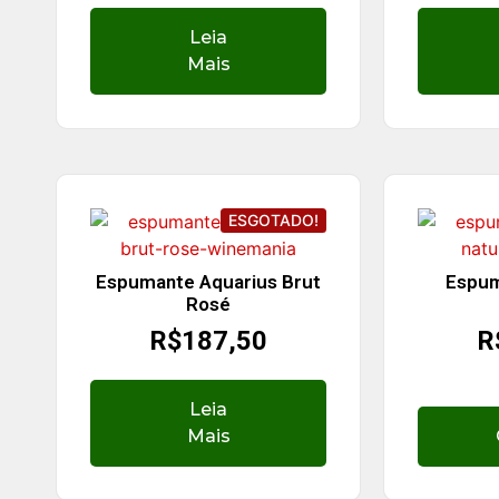
Leia
Mais
ESGOTADO!
Espumante Aquarius Brut
Espum
Rosé
R$
187,50
R
Leia
Mais