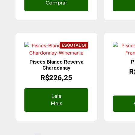
Comprar
ESGOTADO!
Pisces Blanco Reserva
P
Chardonnay
R
R$
226,25
Leia
Mais