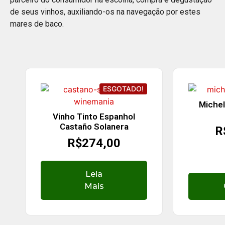
de seus vinhos, auxiliando-os na navegação por estes
mares de baco.
ESGOTADO!
Michel
Vinho Tinto Espanhol
Castaño Solanera
R
R$
274,00
Leia
Mais