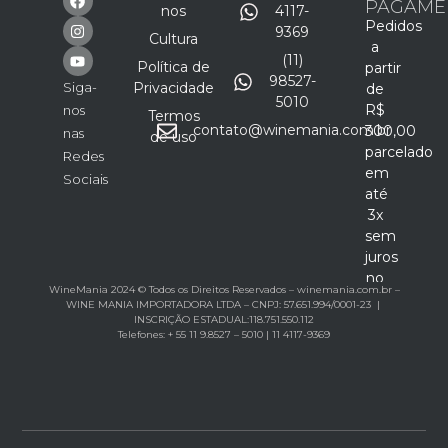
PAGAME
nos
4117-
Pedidos
9369
Cultura
a
(11)
Política de
partir
98527-
Siga-
Privacidade
de
5010
R$
nos
Termos
contato@winemania.com.br
300,00
nas
de uso
parcelado
Redes
em
Sociais
até
3x
sem
juros
no
WineMania 2024 © Todos os Direitos Reservados – winemania.com.br –
cartão
WINE MANIA IMPORTADORA LTDA – CNPJ: 57.651.994/0001-23 |
INSCRIÇÃO ESTADUAL:118.751.550.112
Telefones: + 55 11 9.8527 – 5010 | 11 4117-9369