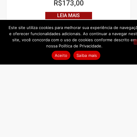
R$
173,00
LEIA MAIS
Este site utiliza cookies para melhorar sua experiência de navegaç
e oferecer funcionalidades adicionais. Ao continuar a navegar nes
site, você concorda com o uso de cookies conforme descrito em
ESGOTADO!
nossa Política de Privacidade.
Aceito
Saiba mais
Secret Angel Chardonnay Reserva
LEIA MAIS