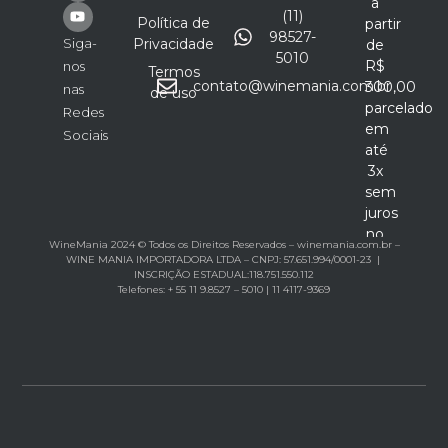
a
(11)
Política de
partir
98527-
Siga-
Privacidade
de
5010
R$
nos
Termos
contato@winemania.com.br
300,00
nas
de uso
parcelado
Redes
em
Sociais
até
3x
sem
juros
no
WineMania 2024 © Todos os Direitos Reservados – winemania.com.br –
cartão
WINE MANIA IMPORTADORA LTDA – CNPJ: 57.651.994/0001-23 |
INSCRIÇÃO ESTADUAL:118.751.550.112
Telefones: + 55 11 9.8527 – 5010 | 11 4117-9369