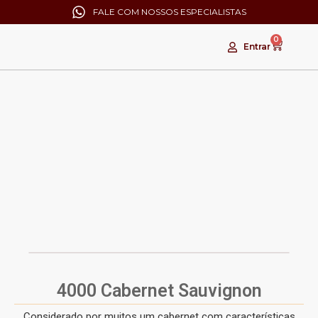
FALE COM NOSSOS ESPECIALISTAS
0
Entrar
ESGOTADO!
4000 Cabernet Sauvignon
Considerado por muitos um cabernet com características