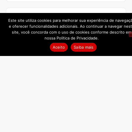
Este site utiliza cookies para melhorar sua experiência de navegaç
e oferecer funcionalidades adicionais. Ao continuar a navegar nes
site, você concorda com o uso de cookies conforme descrito em
nossa Política de Privacidade.
Aceito
Saiba mais
Espumante Aquarius Nature
R$
212,50
COMPRAR