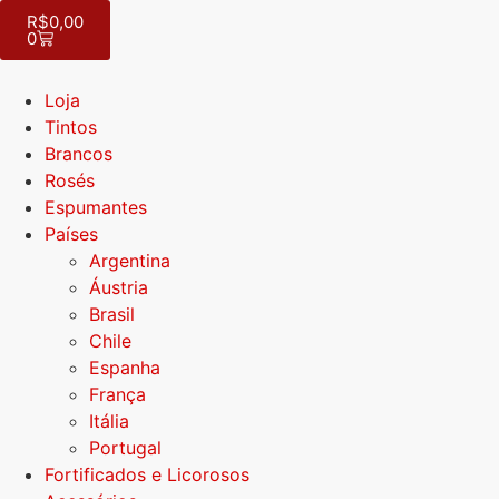
R$
0,00
0
Loja
Tintos
Brancos
Rosés
Espumantes
Países
Argentina
Áustria
Brasil
Chile
Espanha
França
Itália
Portugal
Fortificados e Licorosos