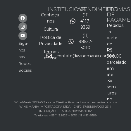
INSTITUCIONAL
ATENDIMENTO
FORMAS
DE
Conheça-
(11)
PAGAME
nos
4117-
Pedidos
9369
Cultura
a
(11)
Política de
partir
98527-
Siga-
Privacidade
de
5010
R$
nos
Termos
contato@winemania.com.br
300,00
nas
de uso
parcelado
Redes
em
Sociais
até
3x
sem
juros
no
WineMania 2024 © Todos os Direitos Reservados – winemania.com.br –
cartão
WINE MANIA IMPORTADORA LTDA – CNPJ: 57.651.994/0001-23 |
INSCRIÇÃO ESTADUAL:118.751.550.112
Telefones: + 55 11 9.8527 – 5010 | 11 4117-9369