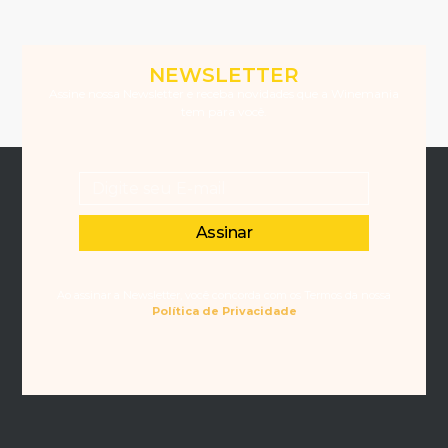
NEWSLETTER
Assine nossa Newsletter e receba novidades que a Winemania
tem para você.
Assinar
Ao assinar a Newsletter, você concorda com os Termos da nossa
Política de Privacidade