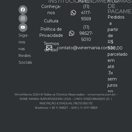
INSTITUCIONAL
ATENDIMENTO
FORMAS
DE
Conheça-
(11)
PAGAME
nos
4117-
Pedidos
9369
Cultura
a
(11)
Política de
partir
98527-
Siga-
Privacidade
de
5010
R$
nos
Termos
contato@winemania.com.br
300,00
nas
de uso
parcelado
Redes
em
Sociais
até
3x
sem
juros
no
WineMania 2024 © Todos os Direitos Reservados – winemania.com.br –
cartão
WINE MANIA IMPORTADORA LTDA – CNPJ: 57.651.994/0001-23 |
INSCRIÇÃO ESTADUAL:118.751.550.112
Telefones: + 55 11 9.8527 – 5010 | 11 4117-9369