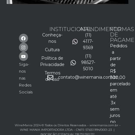
INSTITUCIONAL
ATENDIMENTO
FORMAS
DE
Conheça-
(11)
PAGAME
nos
4117-
Pedidos
9369
Cultura
a
(11)
Política de
partir
98527-
Siga-
Privacidade
de
5010
R$
nos
Termos
contato@winemania.com.br
300,00
nas
de uso
parcelado
Redes
em
Sociais
até
3x
sem
juros
no
WineMania 2024 © Todos os Direitos Reservados – winemania.com.br –
cartão
WINE MANIA IMPORTADORA LTDA – CNPJ: 57.651.994/0001-23 |
INSCRIÇÃO ESTADUAL:118.751.550.112