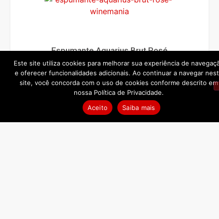
Espumante Aquarius Brut Rosé
Este site utiliza cookies para melhorar sua experiência de navegaç
R$
187,50
e oferecer funcionalidades adicionais. Ao continuar a navegar nes
site, você concorda com o uso de cookies conforme descrito em
LEIA MAIS
nossa Política de Privacidade.
Aceito
Saiba mais
Espumante Aquarius Nature