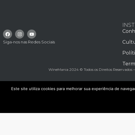
INS
Conh
Cult
Siga-nos nas Redes Sociais
Polít
Term
WineMania 2024 © Todos os Direitos Reservado
Este site utiliza cookies para melhorar sua experiência de naveg