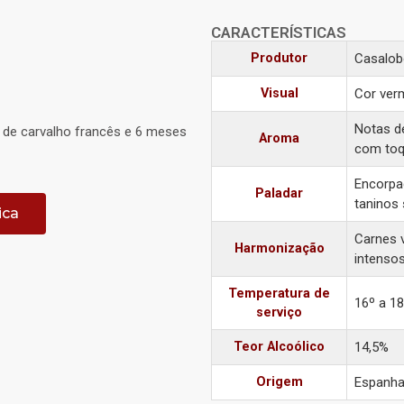
CARACTERÍSTICAS
Produtor
Casalo
Visual
Cor verm
Notas de
 de carvalho francês e 6 meses
Aroma
com toq
Encorpa
Paladar
taninos 
ica
Carnes 
Harmonização
intensos
Temperatura de
16º a 1
serviço
Teor Alcoólico
14,5%
Origem
Espanh