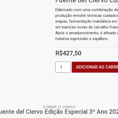
Fuente del Ciervo Ed
Elaborado com uma combinação de 5
produção envolve técnicas cuidado
etapas, fermentação malolática em 
em barricas novas de carvalho fran
Após o amadurecimento, é afinado 
máxima expressão e equilíbrio.
R$
427,50
ADICIONAR AO CARR
SOBRE O VINHO
uente del Ciervo Edição Especial 3º Ano 20