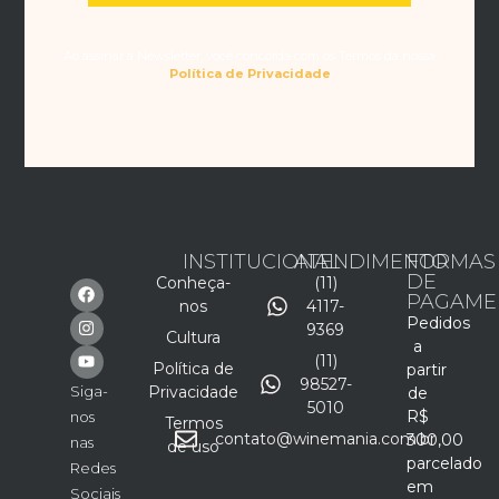
Ao assinar a Newsletter, você concorda com os Termos da nossa
Política de Privacidade
INSTITUCIONAL
ATENDIMENTO
FORMAS
DE
Conheça-
(11)
PAGAME
nos
4117-
Pedidos
9369
Cultura
a
(11)
Política de
partir
98527-
Siga-
Privacidade
de
5010
R$
nos
Termos
contato@winemania.com.br
300,00
nas
de uso
parcelado
Redes
em
Sociais