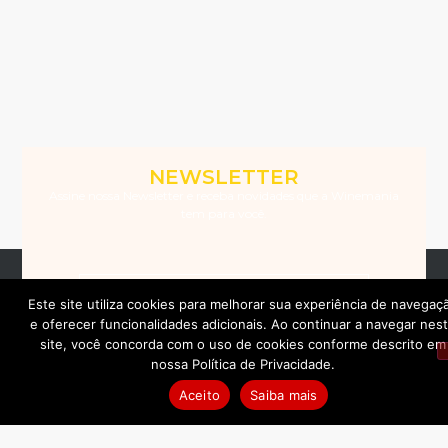
NEWSLETTER
Assine nossa Newsletter e receba novidades que a Winemania
tem para você.
Este site utiliza cookies para melhorar sua experiência de navegaç
e oferecer funcionalidades adicionais. Ao continuar a navegar nes
Assinar
site, você concorda com o uso de cookies conforme descrito em
nossa Política de Privacidade.
Aceito
Saiba mais
Ao assinar a Newsletter, você concorda com os Termos da nossa
Política de Privacidade