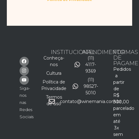
INSTITUCIONAL
ATENDIMENTO
FORMAS
DE
Conheça-
(11)
PAGAME
nos
4117-
Pedidos
9369
Cultura
a
(11)
Política de
partir
98527-
Siga-
Privacidade
de
5010
R$
nos
Termos
contato@winemania.com.br
300,00
nas
de uso
parcelado
Redes
em
Sociais
até
3x
sem