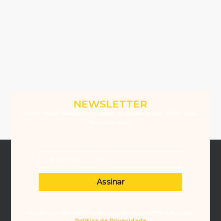
NEWSLETTER
Assine nossa Newsletter e receba novidades que a Winemania
tem para você.
Assinar
Ao assinar a Newsletter, você concorda com os Termos da nossa
Política de Privacidade