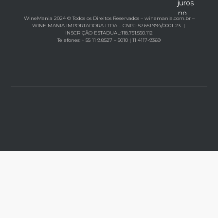
juros
no
WineMania 2024 © Todos os Direitos Reservados – winemania.com.br –
cartão
WINE MANIA IMPORTADORA LTDA – CNPJ: 57.651.994/0001-23 |
INSCRIÇÃO ESTADUAL:118.751.550.112
Telefones: + 55 11 9.8527 – 5010 | 11 4117-9369