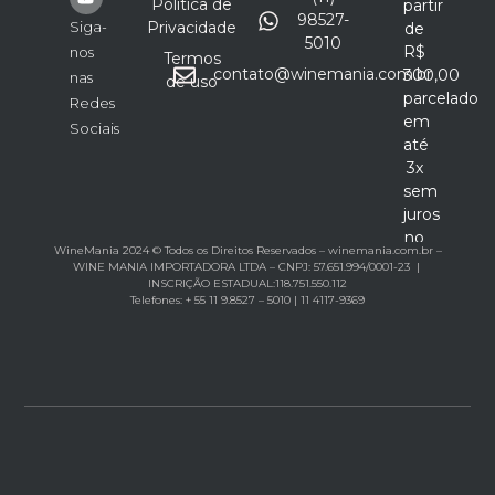
Política de
partir
98527-
Siga-
Privacidade
de
5010
R$
nos
Termos
contato@winemania.com.br
300,00
nas
de uso
parcelado
Redes
em
Sociais
até
3x
sem
juros
no
WineMania 2024 © Todos os Direitos Reservados – winemania.com.br –
cartão
WINE MANIA IMPORTADORA LTDA – CNPJ: 57.651.994/0001-23 |
INSCRIÇÃO ESTADUAL:118.751.550.112
Telefones: + 55 11 9.8527 – 5010 | 11 4117-9369