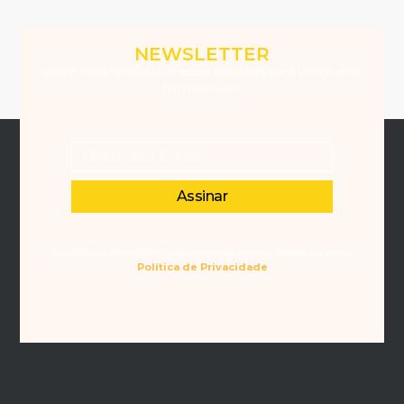
NEWSLETTER
Assine nossa Newsletter e receba novidades que a Winemania
tem para você.
Assinar
Ao assinar a Newsletter, você concorda com os Termos da nossa
Política de Privacidade