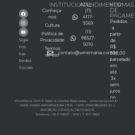
INSTITUCIONAL
ATENDIMENTO
FORMAS
DE
Conheça-
(11)
PAGAME
nos
4117-
Pedidos
9369
Cultura
a
(11)
Política de
partir
98527-
Siga-
Privacidade
de
5010
R$
nos
Termos
contato@winemania.com.br
300,00
nas
de uso
parcelado
Redes
em
Sociais
até
3x
sem
juros
no
WineMania 2024 © Todos os Direitos Reservados – winemania.com.br –
cartão
WINE MANIA IMPORTADORA LTDA – CNPJ: 57.651.994/0001-23 |
INSCRIÇÃO ESTADUAL:118.751.550.112
Telefones: + 55 11 9.8527 – 5010 | 11 4117-9369