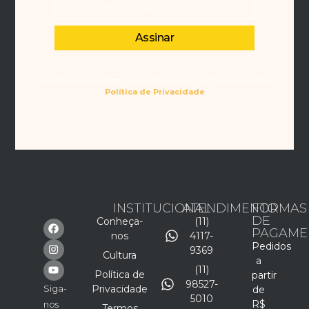
Assinar
Ao assinar a Newsletter, você concorda com os Termos da nossa
Política de Privacidade
INSTITUCIONAL
ATENDIMENTO
FORMAS
DE
Conheça-
(11)
PAGAME
nos
4117-
Pedidos
9369
Cultura
a
(11)
Política de
partir
98527-
Siga-
Privacidade
de
5010
R$
nos
Termos