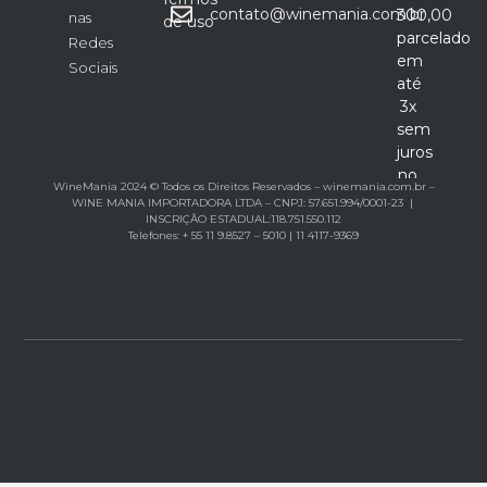
contato@winemania.com.br
300,00
nas
de uso
parcelado
Redes
em
Sociais
até
3x
sem
juros
no
WineMania 2024 © Todos os Direitos Reservados – winemania.com.br –
cartão
WINE MANIA IMPORTADORA LTDA – CNPJ: 57.651.994/0001-23 |
INSCRIÇÃO ESTADUAL:118.751.550.112
Telefones: + 55 11 9.8527 – 5010 | 11 4117-9369