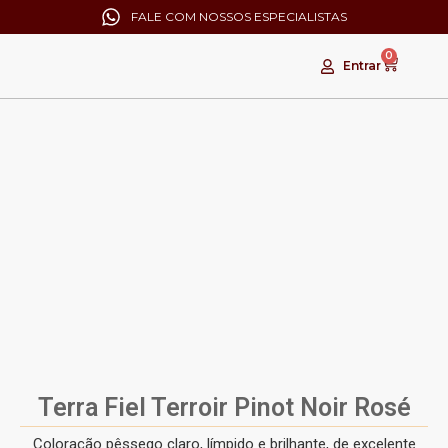
FALE COM NOSSOS ESPECIALISTAS
0
Entrar
Terra Fiel Terroir Pinot Noir Rosé
Coloração pêssego claro, límpido e brilhante, de excelente