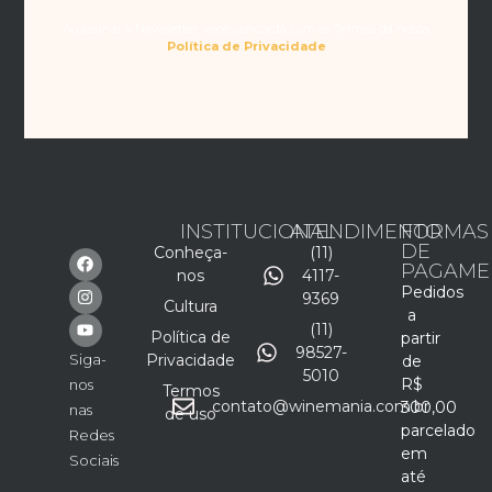
Ao assinar a Newsletter, você concorda com os Termos da nossa
Política de Privacidade
INSTITUCIONAL
ATENDIMENTO
FORMAS
DE
Conheça-
(11)
PAGAME
nos
4117-
Pedidos
9369
Cultura
a
(11)
Política de
partir
98527-
Siga-
Privacidade
de
5010
R$
nos
Termos
contato@winemania.com.br
300,00
nas
de uso
parcelado
Redes
em
Sociais
até