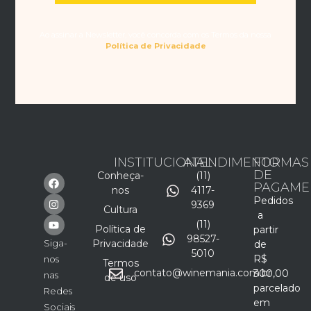
Ao assinar a Newsletter, você concorda com os Termos da nossa
Política de Privacidade
INSTITUCIONAL
ATENDIMENTO
FORMAS
DE
Conheça-
(11)
PAGAME
nos
4117-
Pedidos
9369
Cultura
a
(11)
Política de
partir
98527-
Siga-
Privacidade
de
5010
R$
nos
Termos
contato@winemania.com.br
300,00
nas
de uso
parcelado
Redes
em
Sociais