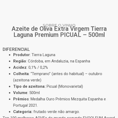
SOBRE O VINHO
Azeite de Oliva Extra Virgem Tierra
Laguna Premium PICUAL – 500ml
DIFERENCIAL
Produtor
: Tierra Laguna
Região
: Córdoba, em Andaluzia, na Espanha
Acidez
: 0,1% / 0,2%
Colheita
: “Temprano” (antes do habitual) – outubro
(azeitona verde)
Tipo de azeitona:
Picual (Monovarietal)
Volume
: 500ml
Prêmios
: Medalha Ouro Prêmios Mezquita Espanha e
Portugal 2021.
Categoria:
frutado verde não amargo.
Top 100 melhores AOVEs do mundo segundo EVOOLEUM Award