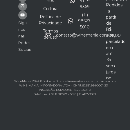
nos
4117-
Pedidos
9369
Cultura
a
(11)
Política de
partir
98527-
Siga-
Privacidade
de
5010
R$
nos
Termos
contato@winemania.com.br
300,00
nas
de uso
parcelado
Redes
em
Sociais
até
3x
sem
juros
no
WineMania 2024 © Todos os Direitos Reservados – winemania.com.br –
cartão
WINE MANIA IMPORTADORA LTDA – CNPJ: 57.651.994/0001-23 |
INSCRIÇÃO ESTADUAL:118.751.550.112
Telefones: + 55 11 9.8527 – 5010 | 11 4117-9369