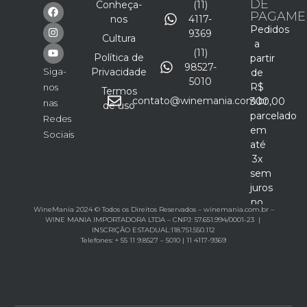
DE
Conheça-
(11)
PAGAME
nos
4117-
Pedidos
9369
Cultura
a
(11)
Política de
partir
98527-
Siga-
Privacidade
de
5010
R$
nos
Termos
contato@winemania.com.br
300,00
nas
de uso
parcelado
Redes
em
Sociais
até
3x
sem
juros
no
WineMania 2024 © Todos os Direitos Reservados – winemania.com.br –
cartão
WINE MANIA IMPORTADORA LTDA – CNPJ: 57.651.994/0001-23 |
INSCRIÇÃO ESTADUAL:118.751.550.112
Telefones: + 55 11 9.8527 – 5010 | 11 4117-9369