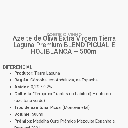
SOBRE O VINHO
Azeite de Oliva Extra Virgem Tierra
Laguna Premium BLEND PICUAL E
HOJIBLANCA – 500ml
DIFERENCIAL
Produtor
: Tierra Laguna
Região
: Córdoba, em Andaluzia, na Espanha
Acidez
: 0,1% / 0,2%
Colheita
: “Temprano” (antes do habitual) – outubro
(azeitona verde)
Tipo de azeitona
: Picual (Monovarietal)
Volume
: 500ml
Prêmios
: Medalha Ouro Prêmios Mezquita Espanha e
Portugal 2021.