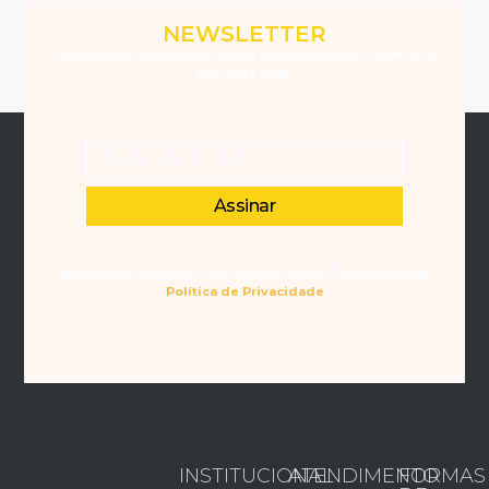
NEWSLETTER
Assine nossa Newsletter e receba novidades que a Winemania
tem para você.
Assinar
Ao assinar a Newsletter, você concorda com os Termos da nossa
Política de Privacidade
INSTITUCIONAL
ATENDIMENTO
FORMAS