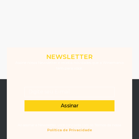
NEWSLETTER
Assine nossa Newsletter e receba novidades que a Winemania
tem para você.
Assinar
Ao assinar a Newsletter, você concorda com os Termos da nossa
Política de Privacidade