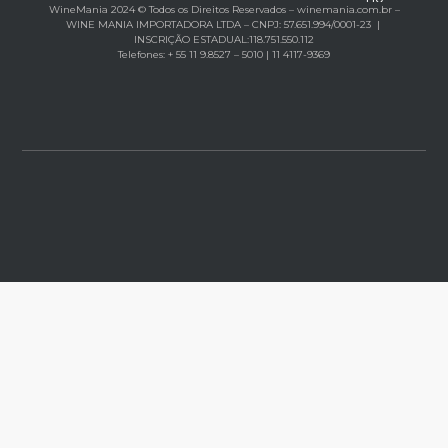
WineMania 2024 © Todos os Direitos Reservados – winemania.com.br –
cartão
WINE MANIA IMPORTADORA LTDA – CNPJ: 57.651.994/0001-23 |
INSCRIÇÃO ESTADUAL:118.751.550.112
Telefones: + 55 11 9.8527 – 5010 | 11 4117-9369