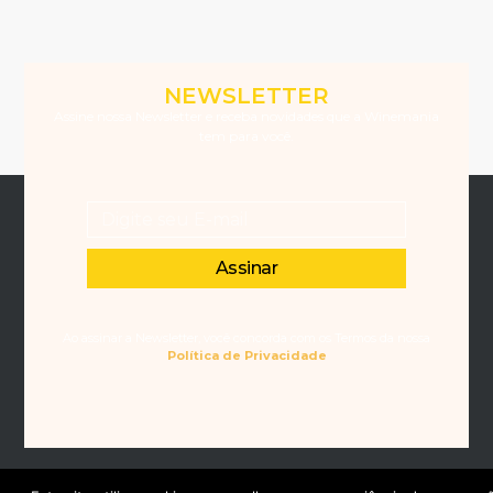
NEWSLETTER
Assine nossa Newsletter e receba novidades que a Winemania
tem para você.
Assinar
Ao assinar a Newsletter, você concorda com os Termos da nossa
Política de Privacidade