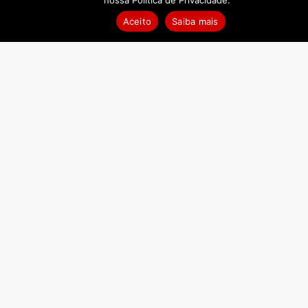
nossa Política de Privacidade.
Aceito
Saiba mais
ESGOTADO!
Quinta do Portal Fine Tawny Porto
LEIA MAIS