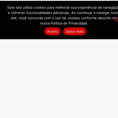
Este site utiliza cookies para melhorar sua experiência de navegaç
Cistus Reserva Tinto
e oferecer funcionalidades adicionais. Ao continuar a navegar nes
site, você concorda com o uso de cookies conforme descrito em
R$
362,50
nossa Política de Privacidade.
Aceito
Saiba mais
COMPRAR
NEWSLETTER
Assine nossa Newsletter e receba novidades que a Winemania
tem para você.