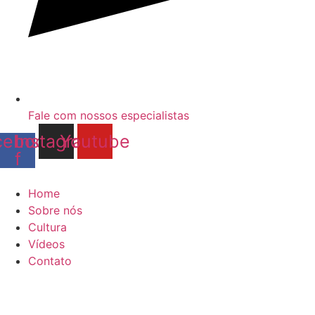
Fale com nossos especialistas
cebook-
Instagram
Youtube
f
Home
Sobre nós
Cultura
Vídeos
Contato