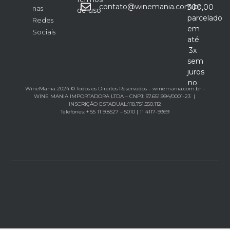
contato@winemania.com.br
300,00
nas
de uso
parcelado
Redes
em
Sociais
até
3x
sem
juros
no
WineMania 2024 © Todos os Direitos Reservados – winemania.com.br –
cartão
WINE MANIA IMPORTADORA LTDA – CNPJ: 57.651.994/0001-23 |
INSCRIÇÃO ESTADUAL:118.751.550.112
Telefones: + 55 11 9.8527 – 5010 | 11 4117-9369