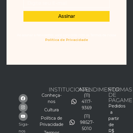
Assinar
Ao assinar a Newsletter, você concorda com os Termos da nossa
Política de Privacidade
INSTITUCIONAL
ATENDIMENTO
FORMAS
DE
Conheça-
(11)
PAGAME
nos
4117-
Pedidos
9369
Cultura
a
(11)
Política de
partir
98527-
Siga-
Privacidade
de
5010
R$
nos
Termos