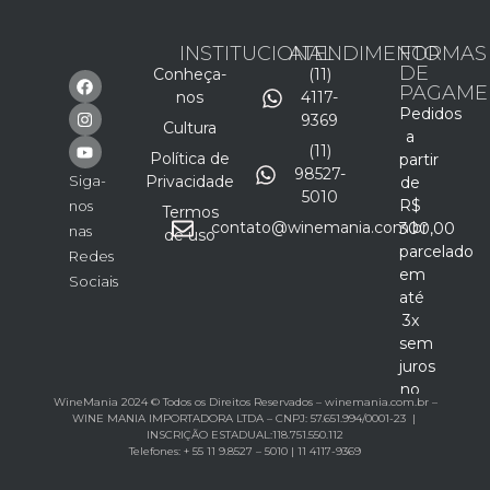
INSTITUCIONAL
ATENDIMENTO
FORMAS
DE
Conheça-
(11)
PAGAME
nos
4117-
Pedidos
9369
Cultura
a
(11)
Política de
partir
98527-
Siga-
Privacidade
de
5010
R$
nos
Termos
contato@winemania.com.br
300,00
nas
de uso
parcelado
Redes
em
Sociais
até
3x
sem
juros
no
WineMania 2024 © Todos os Direitos Reservados – winemania.com.br –
cartão
WINE MANIA IMPORTADORA LTDA – CNPJ: 57.651.994/0001-23 |
INSCRIÇÃO ESTADUAL:118.751.550.112
Telefones: + 55 11 9.8527 – 5010 | 11 4117-9369