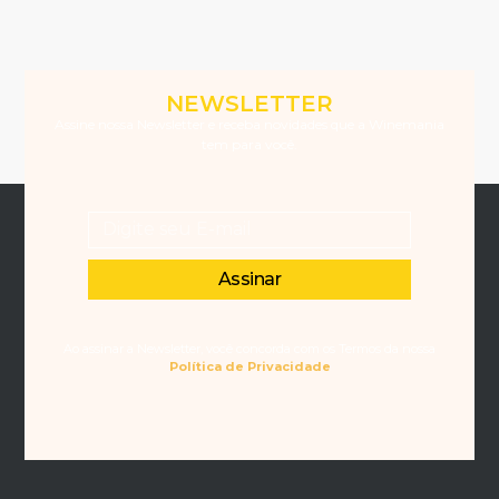
NEWSLETTER
Assine nossa Newsletter e receba novidades que a Winemania
tem para você.
Assinar
Ao assinar a Newsletter, você concorda com os Termos da nossa
Política de Privacidade