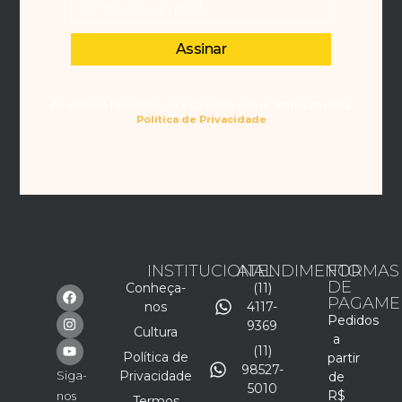
Assinar
Ao assinar a Newsletter, você concorda com os Termos da nossa
Política de Privacidade
INSTITUCIONAL
ATENDIMENTO
FORMAS
DE
Conheça-
(11)
PAGAME
nos
4117-
Pedidos
9369
Cultura
a
(11)
Política de
partir
98527-
Siga-
Privacidade
de
5010
R$
nos
Termos