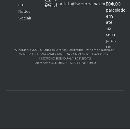
contato@winemania.com.br
300,00
nas
de uso
parcelado
Redes
em
Sociais
até
3x
sem
juros
no
WineMania 2024 © Todos os Direitos Reservados – winemania.com.br –
cartão
WINE MANIA IMPORTADORA LTDA – CNPJ: 57.651.994/0001-23 |
INSCRIÇÃO ESTADUAL:118.751.550.112
Telefones: + 55 11 9.8527 – 5010 | 11 4117-9369