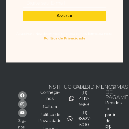
Assinar
Ao assinar a Newsletter, você concorda com os Termos da nossa
Política de Privacidade
INSTITUCIONAL
ATENDIMENTO
FORMAS
DE
Conheça-
(11)
PAGAME
nos
4117-
Pedidos
9369
Cultura
a
(11)
Política de
partir
98527-
Siga-
Privacidade
de
5010
R$
nos
Termos