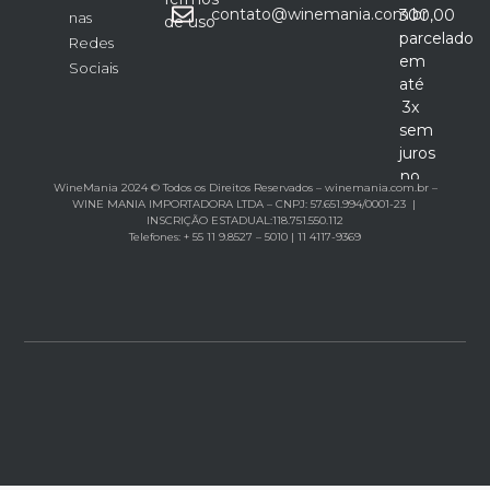
contato@winemania.com.br
300,00
nas
de uso
parcelado
Redes
em
Sociais
até
3x
sem
juros
no
WineMania 2024 © Todos os Direitos Reservados – winemania.com.br –
cartão
WINE MANIA IMPORTADORA LTDA – CNPJ: 57.651.994/0001-23 |
INSCRIÇÃO ESTADUAL:118.751.550.112
Telefones: + 55 11 9.8527 – 5010 | 11 4117-9369