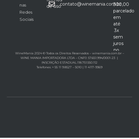
contato@winemania.com.br
300,00
nas
de uso
parcelado
Redes
em
Sociais
até
3x
sem
juros
no
WineMania 2024 © Todos os Direitos Reservados – winemania.com.br –
cartão
WINE MANIA IMPORTADORA LTDA – CNPJ: 57.651.994/0001-23 |
INSCRIÇÃO ESTADUAL:118.751.550.112
Telefones: + 55 11 9.8527 – 5010 | 11 4117-9369