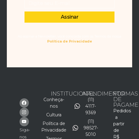
Assinar
Ao assinar a Newsletter, você concorda com os Termos da nossa
Política de Privacidade
INSTITUCIONAL
ATENDIMENTO
FORMAS
DE
Conheça-
(11)
PAGAME
nos
4117-
Pedidos
9369
Cultura
a
(11)
Política de
partir
98527-
Siga-
Privacidade
de
5010
R$
nos
Termos