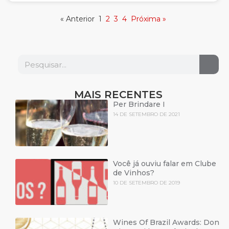
« Anterior
1
2
3
4
Próxima »
MAIS RECENTES
Per Brindare I
14 DE SETEMBRO DE 2021
Você já ouviu falar em Clube
de Vinhos?
10 DE SETEMBRO DE 2019
Wines Of Brazil Awards: Don