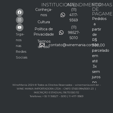
INSTITUCIONAL
ATENDIMENTO
FORMAS
DE
Conheça-
(11)
PAGAME
nos
4117-
Pedidos
9369
Cultura
a
(11)
Política de
partir
98527-
Siga-
Privacidade
de
5010
R$
nos
Termos
contato@winemania.com.br
300,00
nas
de uso
parcelado
Redes
em
Sociais
até
3x
sem
juros
no
WineMania 2024 © Todos os Direitos Reservados – winemania.com.br –
cartão
WINE MANIA IMPORTADORA LTDA – CNPJ: 57.651.994/0001-23 |
INSCRIÇÃO ESTADUAL:118.751.550.112
Telefones: + 55 11 9.8527 – 5010 | 11 4117-9369