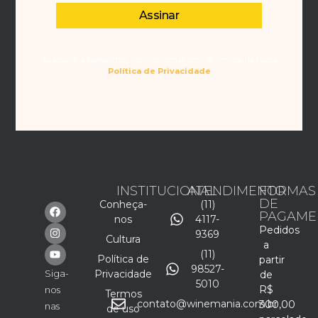
Assinar
Ao assinar a Newsletter, você concorda com os Termos da nossa
Política de Privacidade
INSTITUCIONAL
ATENDIMENTO
FORMAS
DE
Conheça-
(11)
PAGAME
nos
4117-
Pedidos
9369
Cultura
a
(11)
Política de
partir
98527-
Siga-
Privacidade
de
5010
R$
nos
Termos
contato@winemania.com.br
300,00
nas
de uso