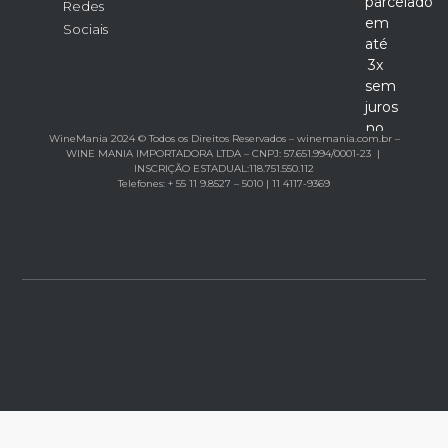
parcelado
Redes
em
Sociais
até
3x
sem
juros
no
WineMania 2024 © Todos os Direitos Reservados – winemania.com.br –
cartão
WINE MANIA IMPORTADORA LTDA – CNPJ: 57.651.994/0001-23 |
INSCRIÇÃO ESTADUAL:118.751.550.112
Telefones: + 55 11 9.8527 – 5010 | 11 4117-9369