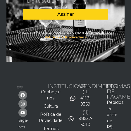
Assinar
Ao assinar a Newsletter, você concorda com os Termos da nossa
Política de Privacidade
INSTITUCIONAL
ATENDIMENTO
FORMAS
DE
Conheça-
(11)
PAGAME
nos
4117-
Pedidos
9369
Cultura
a
(11)
Política de
partir
98527-
Siga-
Privacidade
de
5010
R$
nos
Termos