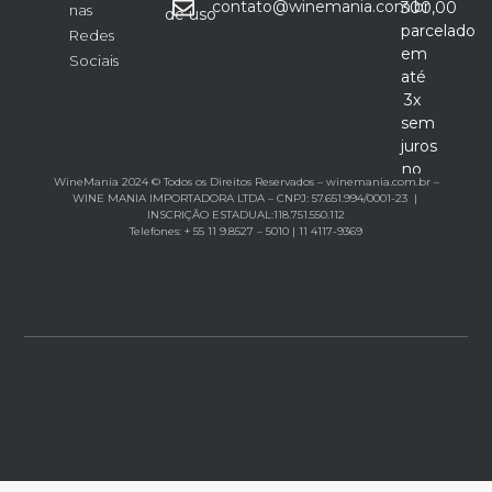
contato@winemania.com.br
300,00
nas
de uso
parcelado
Redes
em
Sociais
até
3x
sem
juros
no
WineMania 2024 © Todos os Direitos Reservados – winemania.com.br –
cartão
WINE MANIA IMPORTADORA LTDA – CNPJ: 57.651.994/0001-23 |
INSCRIÇÃO ESTADUAL:118.751.550.112
Telefones: + 55 11 9.8527 – 5010 | 11 4117-9369