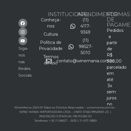
INSTITUCIONAL
ATENDIMENTO
FORMAS
DE
Conheça-
(11)
PAGAME
nos
4117-
Pedidos
9369
Cultura
a
(11)
Política de
partir
98527-
Siga-
Privacidade
de
5010
R$
nos
Termos
contato@winemania.com.br
300,00
nas
de uso
parcelado
Redes
em
Sociais
até
3x
sem
juros
no
WineMania 2024 © Todos os Direitos Reservados – winemania.com.br –
cartão
WINE MANIA IMPORTADORA LTDA – CNPJ: 57.651.994/0001-23 |
INSCRIÇÃO ESTADUAL:118.751.550.112
Telefones: + 55 11 9.8527 – 5010 | 11 4117-9369