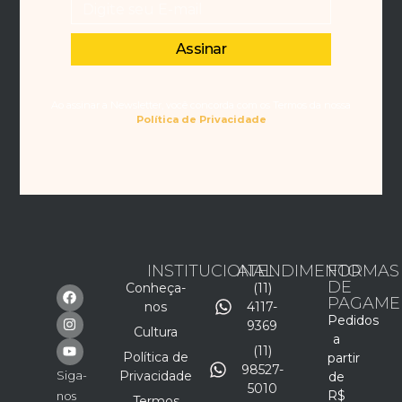
Assinar
Ao assinar a Newsletter, você concorda com os Termos da nossa
Política de Privacidade
INSTITUCIONAL
ATENDIMENTO
FORMAS
DE
Conheça-
(11)
PAGAME
nos
4117-
Pedidos
9369
Cultura
a
(11)
Política de
partir
98527-
Siga-
Privacidade
de
5010
R$
nos
Termos