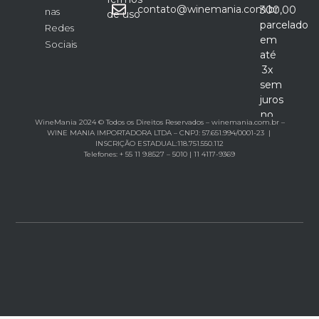
contato@winemania.com.br
300,00
nas
de uso
parcelado
Redes
em
Sociais
até
3x
sem
juros
no
WineMania 2024 © Todos os Direitos Reservados – winemania.com.br –
cartão
WINE MANIA IMPORTADORA LTDA – CNPJ: 57.651.994/0001-23 |
INSCRIÇÃO ESTADUAL:118.751.550.112
Telefones: + 55 11 9.8527 – 5010 | 11 4117-9369