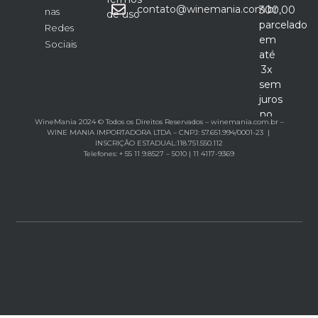
contato@winemania.com.br
300,00
nas
de uso
parcelado
Redes
em
Sociais
até
3x
sem
juros
no
WineMania 2024 © Todos os Direitos Reservados – winemania.com.br –
cartão
WINE MANIA IMPORTADORA LTDA – CNPJ: 57.651.994/0001-23 |
INSCRIÇÃO ESTADUAL:118.751.550.112
Telefones: + 55 11 9.8527 – 5010 | 11 4117-9369