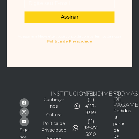
Assinar
Ao assinar a Newsletter, você concorda com os Termos da nossa
Política de Privacidade
INSTITUCIONAL
ATENDIMENTO
FORMAS
DE
Conheça-
(11)
PAGAME
nos
4117-
Pedidos
9369
Cultura
a
(11)
Política de
partir
98527-
Siga-
Privacidade
de
5010
R$
nos
Termos