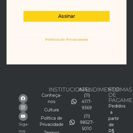
Assinar
Ao assinar a Newsletter, você concorda com os Termos da nossa
Política de Privacidade
INSTITUCIONAL
ATENDIMENTO
FORMAS
DE
Conheça-
(11)
PAGAME
nos
4117-
Pedidos
9369
Cultura
a
(11)
Política de
partir
98527-
Siga-
Privacidade
de
5010
R$
nos
Termos