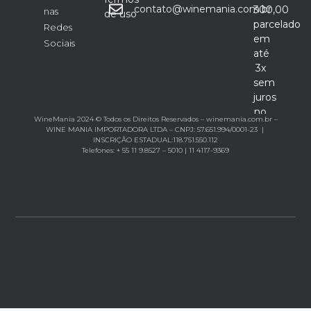
contato@winemania.com.br
300,00
nas
de uso
parcelado
Redes
em
Sociais
até
3x
sem
juros
no
WineMania 2024 © Todos os Direitos Reservados – winemania.com.br –
cartão
WINE MANIA IMPORTADORA LTDA – CNPJ: 57.651.994/0001-23 |
INSCRIÇÃO ESTADUAL:118.751.550.112
Telefones: + 55 11 9.8527 – 5010 | 11 4117-9369