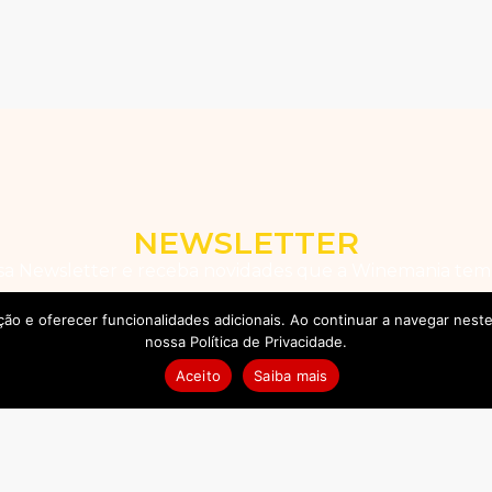
NEWSLETTER
ssa Newsletter e receba novidades que a Winemania tem 
ação e oferecer funcionalidades adicionais. Ao continuar a navegar ne
Assinar
nossa Política de Privacidade.
assinar a Newsletter, você concorda com os Termos da nossa
Política de Privacid
Aceito
Saiba mais