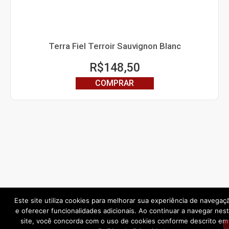
Terra Fiel Terroir Sauvignon Blanc
R$
148,50
COMPRAR
Este site utiliza cookies para melhorar sua experiência de navegaç
e oferecer funcionalidades adicionais. Ao continuar a navegar nes
NEWSLETTER
site, você concorda com o uso de cookies conforme descrito em