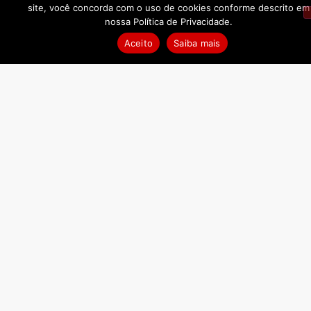
site, você concorda com o uso de cookies conforme descrito em
nossa Política de Privacidade.
Aceito
Saiba mais
Terra Fiel Terroir Pinot Noir
R$
148,50
COMPRAR