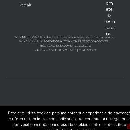
em
Sociais
até
3x
sem
juros
no
WineMania 2024 © Todos os Direitos Reservados – winemania.com.br –
cartão
WINE MANIA IMPORTADORA LTDA – CNPJ: 57.651.994/0001-23 |
INSCRIÇÃO ESTADUAL:118.751.550.112
Telefones: + 55 11 9.8527 – 5010 | 11 4117-9369
Este site utiliza cookies para melhorar sua experiência de navegaç
e oferecer funcionalidades adicionais. Ao continuar a navegar nes
site, você concorda com o uso de cookies conforme descrito em