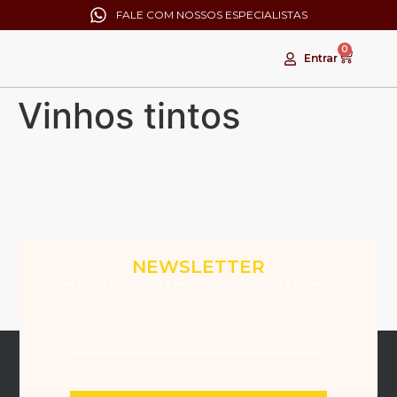
FALE COM NOSSOS ESPECIALISTAS
0
Entrar
Vinhos tintos
NEWSLETTER
Assine nossa Newsletter e receba novidades que a Winemania
tem para você.