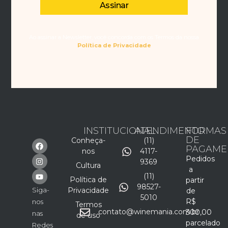
Assinar
Ao assinar a Newsletter, você concorda com os Termos da nossa
Política de Privacidade
INSTITUCIONAL
ATENDIMENTO
FORMAS
DE
Conheça-
(11)
PAGAME
nos
4117-
Pedidos
9369
Cultura
a
(11)
Política de
partir
98527-
Siga-
Privacidade
de
5010
R$
nos
Termos
contato@winemania.com.br
300,00
nas
de uso
parcelado
Redes